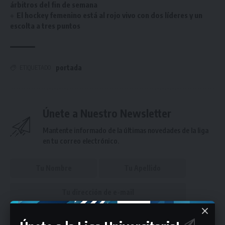
árbitros del fin de semana
El hockey femenino está al rojo vivo con dos líderes y un
escolta a tres puntos
portada
ETIQUETADO
Únete a Nuestro Newsletter
Mantente informado de la últimas novedades de la liga
en tu correo electrónico.