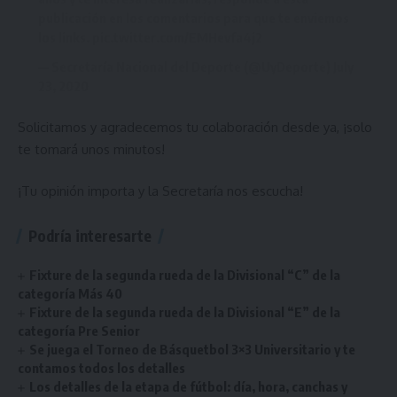
publicación en los comentarios para que te enviemos
los links.
pic.twitter.com/EMHevfa4j2
— Secretaría Nacional del Deporte (@UyDeporte)
July
23, 2020
Solicitamos y agradecemos tu colaboración desde ya, ¡solo
te tomará unos minutos!
¡Tu opinión importa y la Secretaría nos escucha!
Podría interesarte
Fixture de la segunda rueda de la Divisional “C” de la
categoría Más 40
Fixture de la segunda rueda de la Divisional “E” de la
categoría Pre Senior
Se juega el Torneo de Básquetbol 3×3 Universitario y te
contamos todos los detalles
Los detalles de la etapa de fútbol: día, hora, canchas y