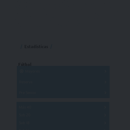
Estadísticas
Fútbol
Mayores
Reserva
A
B
C
D
E
F
G
Pre Senior
A
B
C
D
A
B
C
D
E
Más 40
Sub 20
A
B
C
Sub 18
A
B
C