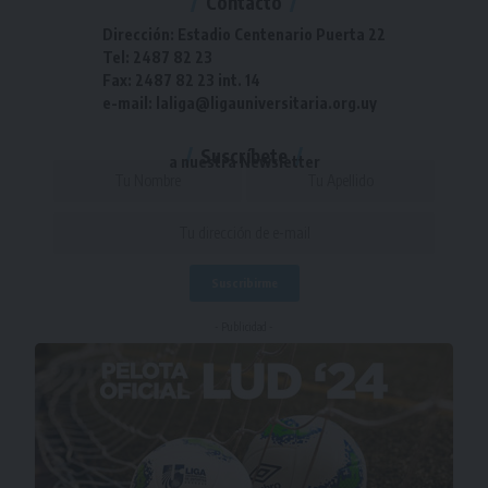
Contacto
Dirección: Estadio Centenario Puerta 22
Tel: 2487 82 23
Fax: 2487 82 23 int. 14
e-mail: laliga@ligauniversitaria.org.uy
Suscríbete
a nuestra Newsletter
- Publicidad -