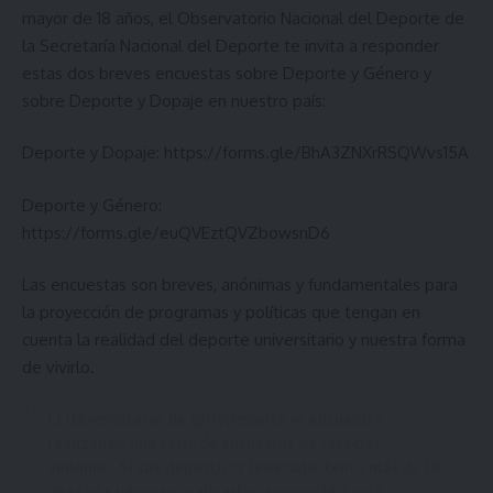
mayor de 18 años, el Observatorio Nacional del Deporte de
la Secretaría Nacional del Deporte te invita a responder
estas dos breves encuestas sobre Deporte y Género y
sobre Deporte y Dopaje en nuestro país:
Deporte y Dopaje:
https://forms.gle/BhA3ZNXrRSQWvs15A
Deporte y Género:
https://forms.gle/euQVEztQVZbowsnD6
Las encuestas son breves, anónimas y fundamentales para
la proyección de programas y políticas que tengan en
cuenta la realidad del deporte universitario y nuestra forma
de vivirlo.
El Observatorio de
@UyDeporte
se encuentra
realizando una serie de encuestas de carácter
anónimo. Si sos deportista federado, tenés más de 18
años y te interesa realizarlas, respondé a esta