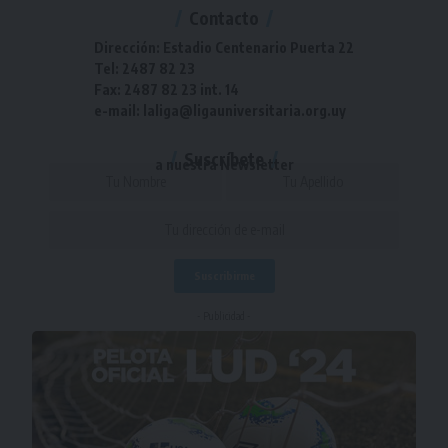
Contacto
Dirección: Estadio Centenario Puerta 22
Tel: 2487 82 23
Fax: 2487 82 23 int. 14
e-mail: laliga@ligauniversitaria.org.uy
Suscríbete
a nuestra Newsletter
- Publicidad -