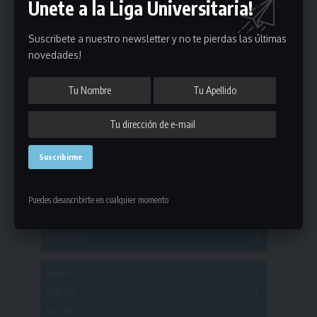
Únete a la Liga Universitaria!
Suscribete a nuestro newsletter y no te pierdas las últimas
novedades!
Estadísticas
Fútbol
Mayores
Puedes desuscribirte en cualquier momento
Reserva
A
B
C
D
E
F
G
Pre Senior
A
B
C
D
A
B
C
D
E
Más 40
Sub 20
A
B
C
Sub 18