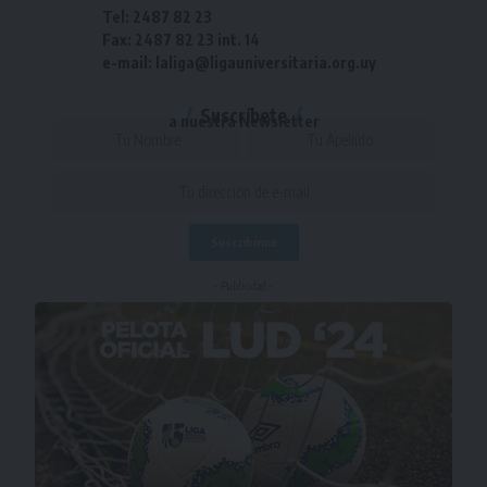
Tel: 2487 82 23
Fax: 2487 82 23 int. 14
e-mail: laliga@ligauniversitaria.org.uy
Suscríbete
a nuestra Newsletter
- Publicidad -