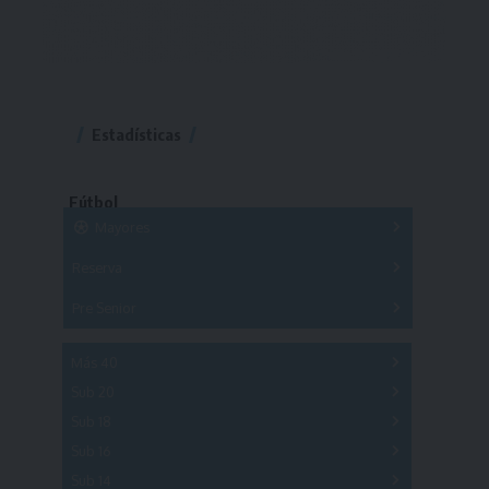
Estadísticas
Fútbol
Mayores
Reserva
A
B
C
D
E
F
G
Pre Senior
A
B
C
D
A
B
C
D
E
Más 40
Sub 20
A
B
C
Sub 18
A
B
C
Sub 16
Series
Sub 14