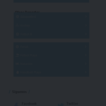
Copas
Series
Copas
Series
Otros Deportes
Copas
Básquetbol
Hockey
A
B
3x3
Fútbol 8
A
B
C
SUB 21
Masculino
Futsal
Femenino
Fútbol Playa
Masculino
Femenino
Natación
Torneo
Handball Playa
Torneo
Torneo
Síguenos
Facebook
Twitter