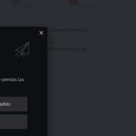
Seguir
Suscríbete
Dirección: Estadio Centenario Puerta 22
Tel: 2487 82 23
Fax: 2487 82 23 int. 14
e-mail: laliga@ligauniversitaria.org.uy
 pierdas las