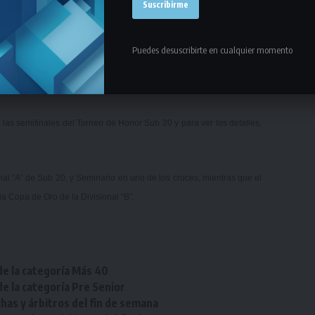
Puedes desuscribirte en cualquier momento
las semifinales del Torneo de Honor Sub 20 y para ver los detalles,
al “A” de Sub 20, y Seminario en uno de los cruces, mientras que el
a Copa de Oro de la Divisional “B”.
de la categoría Más 40
de la categoría Pre Senior
chas y árbitros del fin de semana