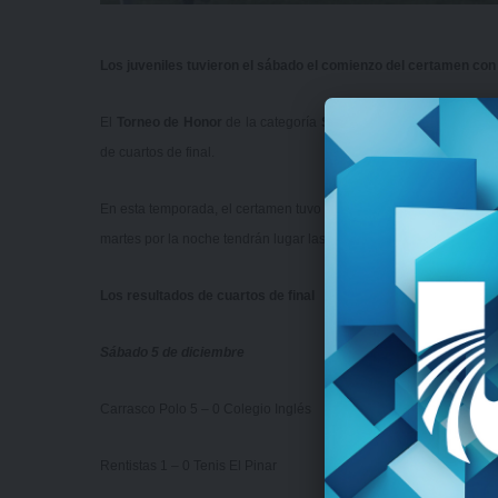
Los juveniles tuvieron el sábado el comienzo del certamen con
El
Torneo de Honor
de la categoría
Sub 20
se puso en marcha el
de cuartos de final.
En esta temporada, el certamen tuvo a los mejores ocho equipos d
martes por la noche tendrán lugar las semifinales.
Los resultados de cuartos de final
Sábado 5 de diciembre
Carrasco Polo 5 – 0 Colegio Inglés
Rentistas 1 – 0 Tenis El Pinar