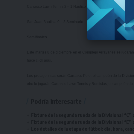
Carrasco Lawn Tennis 2 – 1 Náutico
San Juan Bautista 0 – 3 Seminario
Semifinales
Este martes 8 de diciembre en el Complejo Arrayanes se jugarán 
hace click
aquí
.
Los protagonistas serán Carrasco Polo, el campeón de la Division
otro lo jugarán Carrasco Lawn Tennis y Rentistas, el campeón de l
Podría interesarte
Fixture de la segunda rueda de la Divisional “C” 
Fixture de la segunda rueda de la Divisional “E” 
Los detalles de la etapa de fútbol: día, hora, can