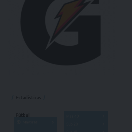
Estadísticas
Fútbol
Más 40
Mayores
Sub 20
A
B
C