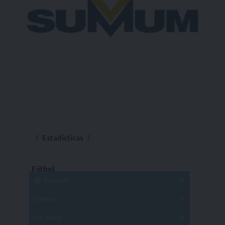
Estadísticas
Fútbol
Mayores
Reserva
A
B
C
D
E
F
G
Pre Senior
A
B
C
D