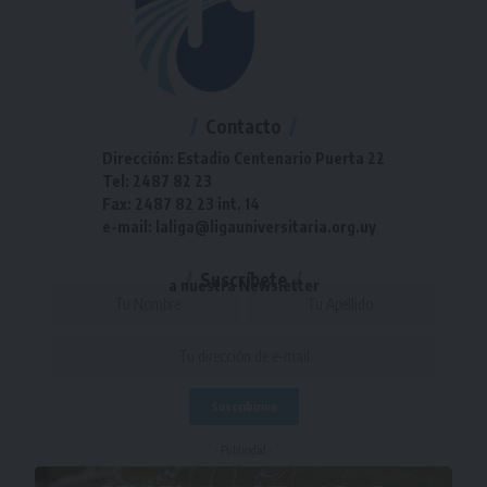
Contacto
Dirección: Estadio Centenario Puerta 22
Tel: 2487 82 23
Fax: 2487 82 23 int. 14
e-mail: laliga@ligauniversitaria.org.uy
Suscríbete
a nuestra Newsletter
- Publicidad -