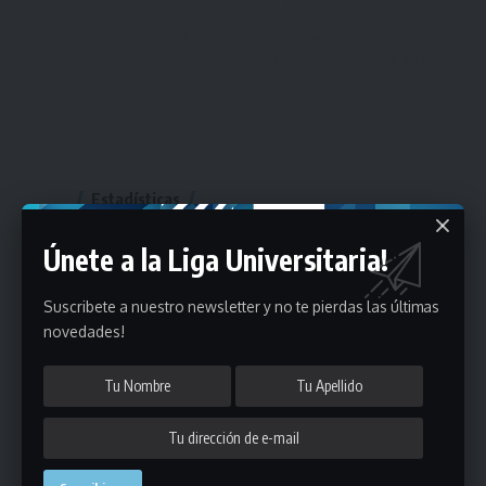
Estadísticas
Únete a la Liga Universitaria!
Fútbol
Mayores
Suscribete a nuestro newsletter y no te pierdas las últimas
novedades!
Reserva
A
B
C
D
E
F
G
Pre Senior
A
B
C
D
A
B
C
D
E
Más 40
Sub 20
A
B
C
Sub 18