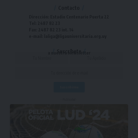
Contacto
Dirección: Estadio Centenario Puerta 22
Tel: 2487 82 23
Fax: 2487 82 23 int. 14
e-mail: laliga@ligauniversitaria.org.uy
Suscríbete
a nuestra Newsletter
- Publicidad -