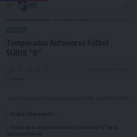
Liga Universitaria de Deportes
>
Blog
>
Deportes
>
Fútbol
>
Temporadas Anteriores Fútbol SUB18 “B”
FÚTBOL
Temporadas Anteriores Fútbol
SUB18 “B”
Tiempo de Lectura: 0 Minuto
{pdf=images/pdf/tempant/futbol_SUB18_b.pdf|833|800}
Podría interesarte
Fixture de la segunda rueda de la Divisional “C” de la
categoría Más 40