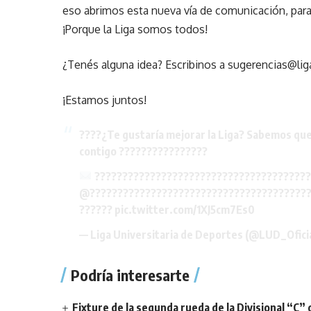
eso abrimos esta nueva vía de comunicación, para 
¡Porque la Liga somos todos!
¿Tenés alguna idea? Escribinos a sugerencias@liga
¡Estamos juntos!
????️¿Te gustaría mejorar la Liga? Sabemos que
contigo ????????????????
???????????????????????????????????????
@????????????????????????????????????????
??????
pic.twitter.com/1XJ5cm7Es0
— Liga Universitaria de Deportes (@LUD_Ofici
Podría interesarte
Fixture de la segunda rueda de la Divisional “C” 