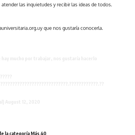
atender las inquietudes y recibir las ideas de todos.
universitaria.org.uy que nos gustaría conocerla.
 hay mucho por trabajar, nos gustaría hacerlo
?????
????????????????????????????.????????????.??
al)
August 12, 2020
de la categoría Más 40