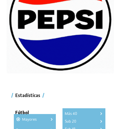
Estadísticas
Fútbol
Más 40
Mayores
Sub 20
A
B
C