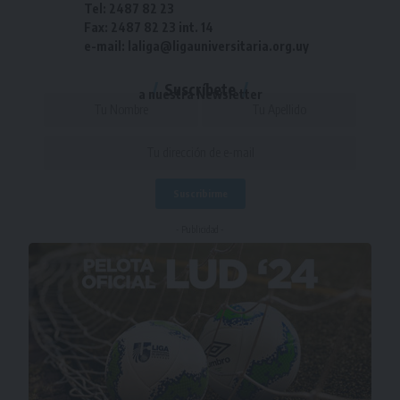
Tel: 2487 82 23
Fax: 2487 82 23 int. 14
e-mail: laliga@ligauniversitaria.org.uy
Suscríbete
a nuestra Newsletter
- Publicidad -