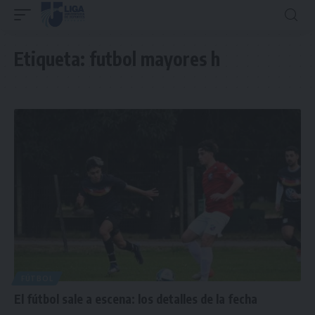
Etiqueta:
futbol mayores h
FÚTBOL
El fútbol sale a escena: los detalles de la fecha