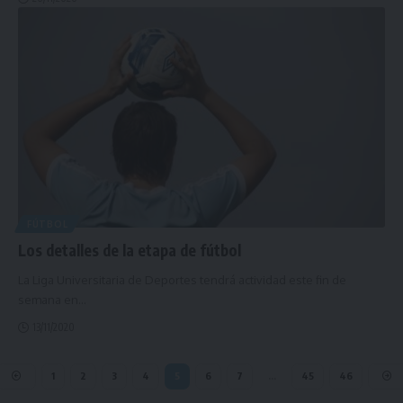
FÚTBOL
Los detalles de la etapa de fútbol
La Liga Universitaria de Deportes tendrá actividad este fin de
semana en
…
13/11/2020
1
2
3
4
5
6
7
…
45
46