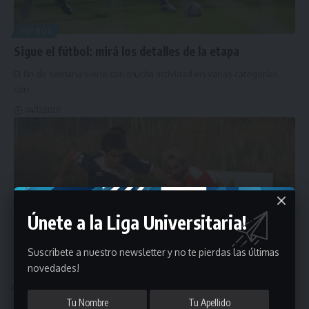
FÚTBOL
Sigue el fútbol: mirá los detalles de la etapa
El fin de semana viene con mucha actividad en varias categorías
con
…
04/12/2020
Únete a la Liga Universitaria!
Suscribete a nuestro newsletter y no te pierdas las últimas
novedades!
FÚTBOL
Los detalles de la etapa de fútbol