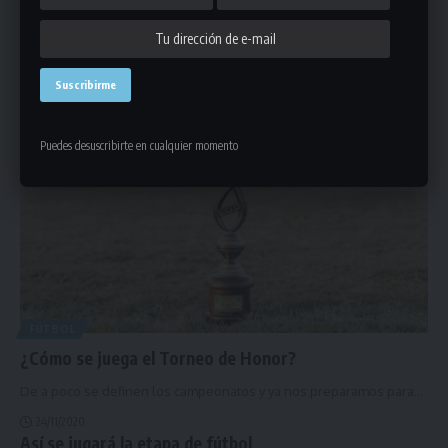
La Liga Universitaria de Deportes tendrá actividad este fin de
semana en
…
28/11/2020
Puedes desuscribirte en cualquier momento
FÚTBOL
¿Cómo se juega el Torneo de Honor?
De a poco se definen los campeonatos y ya nos preparamos para
…
24/11/2020
Así se jugará la etapa de fútbol