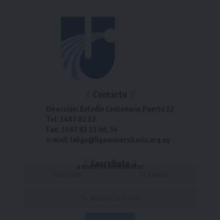
Contacto
Dirección: Estadio Centenario Puerta 22
Tel: 2487 82 23
Fax: 2487 82 23 int. 14
e-mail: laliga@ligauniversitaria.org.uy
Suscríbete
a nuestra Newsletter