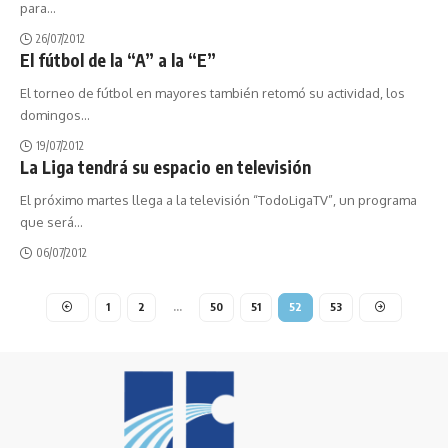
para
…
26/07/2012
El fútbol de la “A” a la “E”
El torneo de fútbol en mayores también retomó su actividad, los
domingos
…
19/07/2012
La Liga tendrá su espacio en televisión
El próximo martes llega a la televisión “TodoLigaTV”, un programa
que será
…
06/07/2012
1
2
…
50
51
52
53