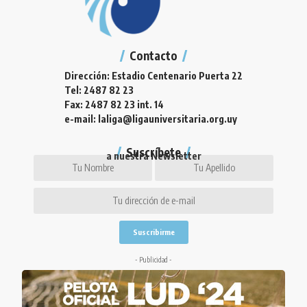
Contacto
Dirección: Estadio Centenario Puerta 22
Tel: 2487 82 23
Fax: 2487 82 23 int. 14
e-mail: laliga@ligauniversitaria.org.uy
Suscríbete
a nuestra Newsletter
- Publicidad -