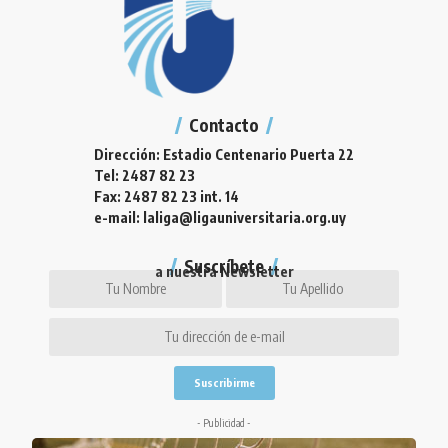
Contacto
Dirección: Estadio Centenario Puerta 22
Tel: 2487 82 23
Fax: 2487 82 23 int. 14
e-mail: laliga@ligauniversitaria.org.uy
Suscríbete
a nuestra Newsletter
- Publicidad -