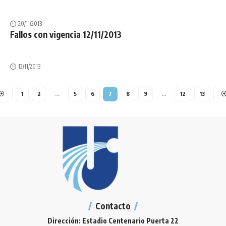
20/11/2013
Fallos con vigencia 12/11/2013
12/11/2013
1
2
…
5
6
7
8
9
…
12
13
Contacto
Dirección: Estadio Centenario Puerta 22