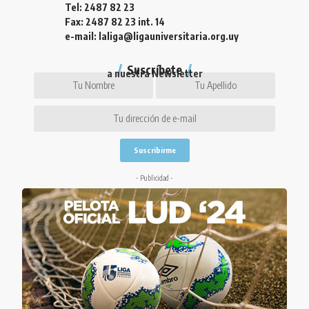
Tel: 2487 82 23
Fax: 2487 82 23 int. 14
e-mail: laliga@ligauniversitaria.org.uy
Suscríbete
a nuestra Newsletter
- Publicidad -