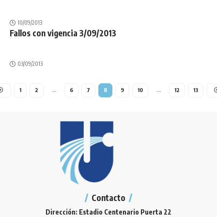
10/09/2013
Fallos con vigencia 3/09/2013
03/09/2013
1
2
…
6
7
8
9
10
…
12
13
Contacto
Dirección: Estadio Centenario Puerta 22