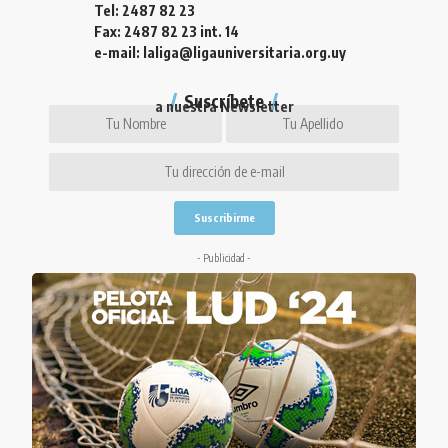
Tel: 2487 82 23
Fax: 2487 82 23 int. 14
e-mail: laliga@ligauniversitaria.org.uy
Suscríbete
a nuestra Newsletter
- Publicidad -