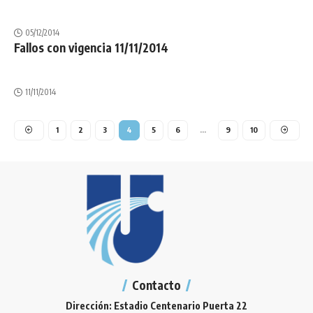
05/12/2014
Fallos con vigencia 11/11/2014
11/11/2014
1
2
3
4
5
6
…
9
10
Contacto
Dirección: Estadio Centenario Puerta 22