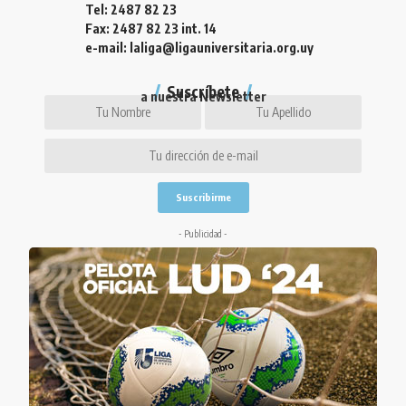
Tel: 2487 82 23
Fax: 2487 82 23 int. 14
e-mail: laliga@ligauniversitaria.org.uy
Suscríbete
a nuestra Newsletter
- Publicidad -