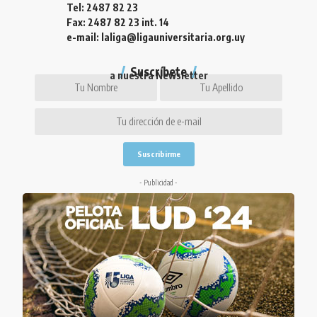
Tel: 2487 82 23
Fax: 2487 82 23 int. 14
e-mail: laliga@ligauniversitaria.org.uy
Suscríbete
a nuestra Newsletter
- Publicidad -