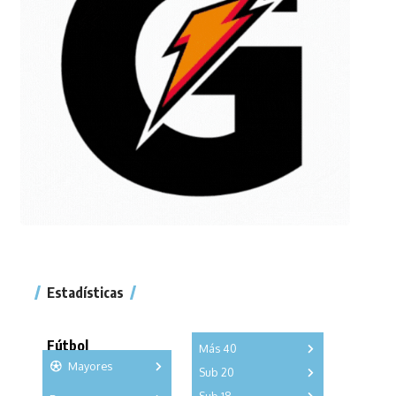
Estadísticas
Fútbol
Más 40
Mayores
Sub 20
A
B
C