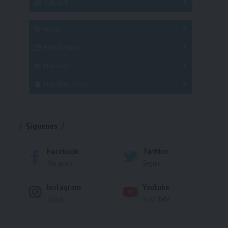
Fútbol 8
A
B
C
SUB 21
Masculino
Futsal
Femenino
Fútbol Playa
Masculino
Femenino
Natación
Torneo
Handball Playa
Torneo
Torneo
Síguenos
Facebook
Twitter
Me gusta
Seguir
Instagram
Youtube
Seguir
Suscríbete