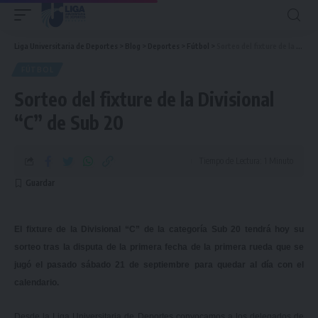
Liga Universitaria de Deportes
>
Blog
>
Deportes
>
Fútbol
>
Sorteo del fixture de la Divisional “C” de Sub 20
FÚTBOL
Sorteo del fixture de la Divisional
“C” de Sub 20
Tiempo de Lectura: 1 Minuto
El fixture de la Divisional “C” de la categoría Sub 20 tendrá hoy su
sorteo tras la disputa de la primera fecha de la primera rueda que se
jugó el pasado sábado 21 de septiembre para quedar al día con el
calendario.
Desde la Liga Universitaria de Deportes convocamos a los delegados de