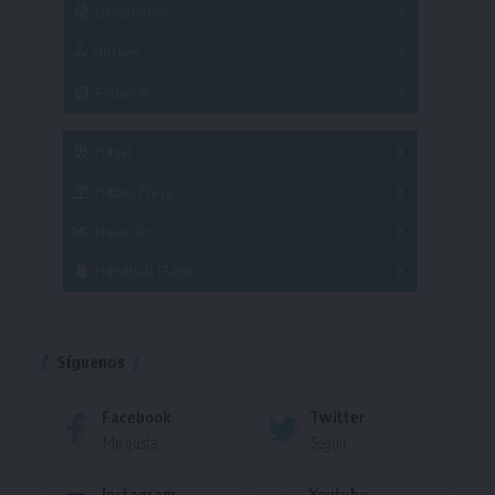
Básquetbol
Hockey
A
B
3x3
Fútbol 8
A
B
C
SUB 21
Masculino
Futsal
Femenino
Fútbol Playa
Masculino
Femenino
Natación
Torneo
Handball Playa
Torneo
Torneo
Síguenos
Facebook
Twitter
Me gusta
Seguir
Instagram
Youtube