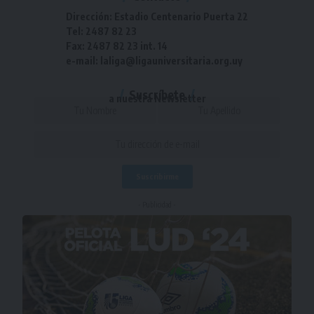
Dirección: Estadio Centenario Puerta 22
Tel: 2487 82 23
Fax: 2487 82 23 int. 14
e-mail: laliga@ligauniversitaria.org.uy
Suscríbete
a nuestra Newsletter
- Publicidad -