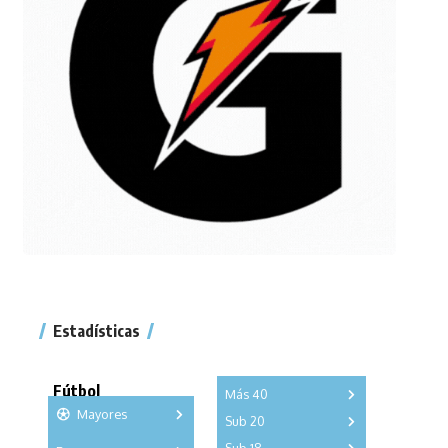
Estadísticas
Fútbol
Más 40
Mayores
Sub 20
A
B
C