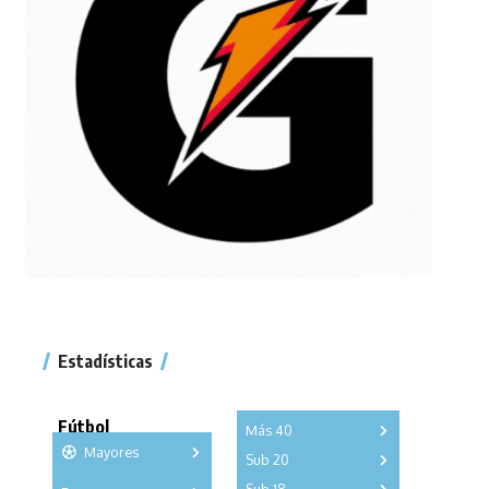
Estadísticas
Fútbol
Más 40
Mayores
Sub 20
A
B
C