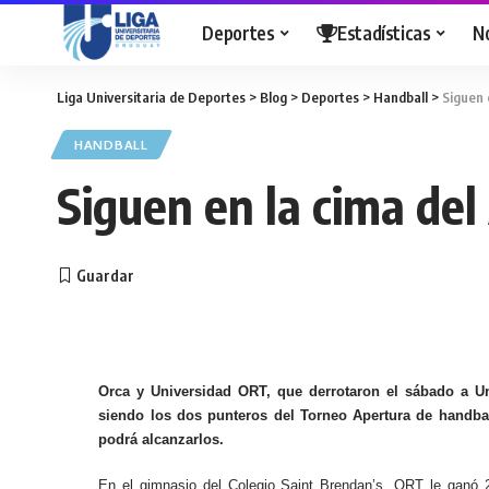
Deportes
Estadísticas
N
Liga Universitaria de Deportes
>
Blog
>
Deportes
>
Handball
>
Siguen 
HANDBALL
Siguen en la cima del
Orca y Universidad ORT, que derrotaron el sábado a Un
siendo los dos punteros del Torneo Apertura de handbal
podrá alcanzarlos.
En el gimnasio del Colegio Saint Brendan’s, ORT le ganó 26