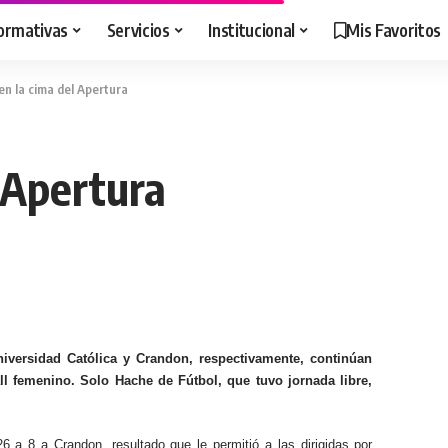
ormativas
Servicios
Institucional
Mis Favoritos
en la cima del Apertura
 Apertura
iversidad Católica y Crandon, respectivamente, continúan
l femenino. Solo Hache de Fútbol, que tuvo jornada libre,
 a 8 a Crandon, resultado que le permitió a las dirigidas por