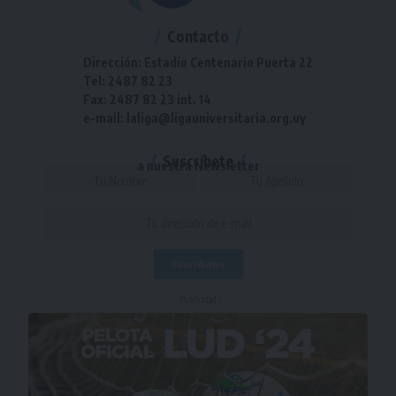
Contacto
Dirección: Estadio Centenario Puerta 22
Tel: 2487 82 23
Fax: 2487 82 23 int. 14
e-mail: laliga@ligauniversitaria.org.uy
Suscríbete
a nuestra Newsletter
- Publicidad -