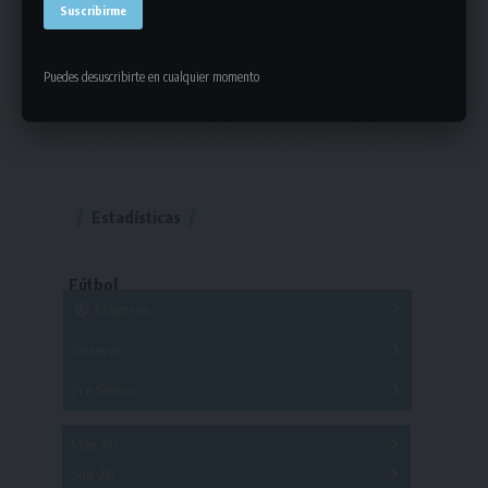
Puedes desuscribirte en cualquier momento
Estadísticas
Fútbol
Mayores
Reserva
A
B
C
D
E
F
G
Pre Senior
A
B
C
D
A
B
C
D
E
Más 40
Sub 20
A
B
C