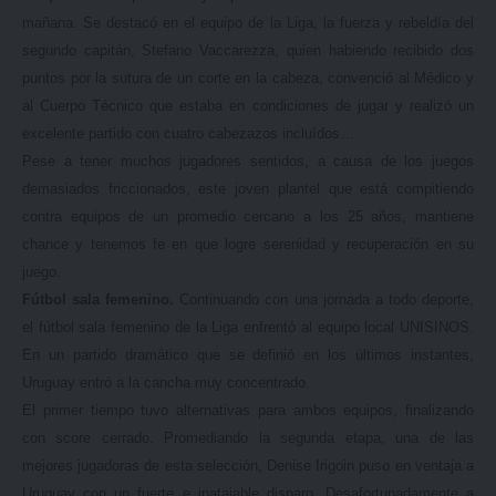
mañana. Se destacó en el equipo de la Liga, la fuerza y rebeldía del
segundo capitán, Stefano Vaccarezza, quien habiendo recibido dos
puntos por la sutura de un corte en la cabeza, convenció al Médico y
al Cuerpo Técnico que estaba en condiciones de jugar y realizó un
excelente partido con cuatro cabezazos incluídos…
Pese a tener muchos jugadores sentidos, a causa de los juegos
demasiados friccionados, este joven plantel que está compitiendo
contra equipos de un promedio cercano a los 25 años, mantiene
chance y tenemos fe en que logre serenidad y recuperación en su
juego.
Fútbol sala femenino.
Continuando con una jornada a todo deporte,
el fútbol sala femenino de la Liga enfrentó al equipo local UNISINOS.
En un partido dramático que se definió en los últimos instantes,
Uruguay entró a la cancha muy concentrado.
El primer tiempo tuvo alternativas para ambos equipos, finalizando
con score cerrado. Promediando la segunda etapa, una de las
mejores jugadoras de esta selección, Denise Irigoin puso en ventaja a
Uruguay con un fuerte e inatajable disparo. Desafortunadamente a