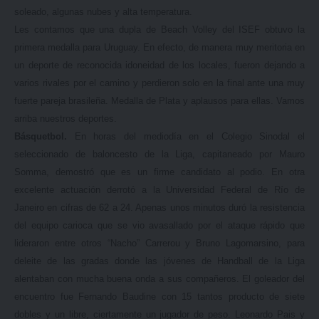
soleado, algunas nubes y alta temperatura.
Les contamos que una dupla de Beach Volley del ISEF obtuvo la
primera medalla para Uruguay. En efecto, de manera muy meritoria en
un deporte de reconocida idoneidad de los locales, fueron dejando a
varios rivales por el camino y perdieron solo en la final ante una muy
fuerte pareja brasileña. Medalla de Plata y aplausos para ellas. Vamos
arriba nuestros deportes.
Básquetbol.
En horas del mediodía en el Colegio Sinodal el
seleccionado de baloncesto de la Liga, capitaneado por Mauro
Somma, demostró que es un firme candidato al podio. En otra
excelente actuación derrotó a la Universidad Federal de Río de
Janeiro en cifras de 62 a 24. Apenas unos minutos duró la resistencia
del equipo carioca que se vio avasallado por el ataque rápido que
lideraron entre otros “Nacho” Carrerou y Bruno Lagomarsino, para
deleite de las gradas donde las jóvenes de Handball de la Liga
alentaban con mucha buena onda a sus compañeros. El goleador del
encuentro fue Fernando Baudine con 15 tantos producto de siete
dobles y un libre, ciertamente un jugador de peso. Leonardo Pais y