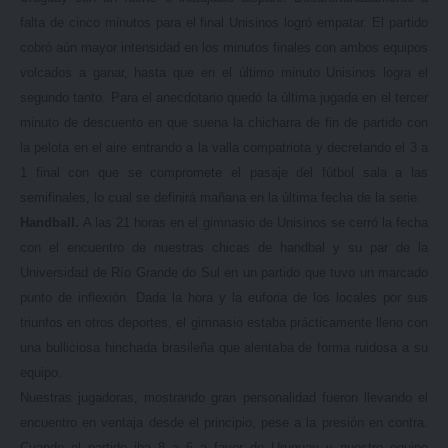
falta de cinco minutos para el final Unisinos logró empatar. El partido
cobró aún mayor intensidad en los minutos finales con ambos equipos
volcados a ganar, hasta que en el último minuto Unisinos logra el
segundo tanto. Para el anecdotario quedó la última jugada en el tercer
minuto de descuento en que suena la chicharra de fin de partido con
la pelota en el aire entrando a la valla compatriota y decretando el 3 a
1 final con que se compromete el pasaje del fútbol sala a las
semifinales, lo cual se definirá mañana en la última fecha de la serie.
Handball.
A las 21 horas en el gimnasio de Unisinos se cerró la fecha
con el encuentro de nuestras chicas de handbal y su par de la
Universidad de Río Grande do Sul en un partido que tuvo un marcado
punto de inflexión. Dada la hora y la euforia de los locales por sus
triunfos en otros deportes, el gimnasio estaba prácticamente lleno con
una bulliciosa hinchada brasileña que alentaba de forma ruidosa a su
equipo.
Nuestras jugadoras, mostrando gran personalidad fueron llevando el
encuentro en ventaja desde el principio, pese a la presión en contra.
Cuando el partido iba 8 a 6 a favor de Uruguay y nuestro equipo