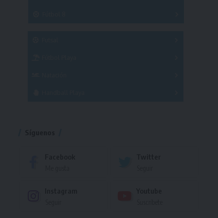
3x3
Fútbol 8
A
B
C
SUB 21
Masculino
Futsal
Femenino
Fútbol Playa
Masculino
Femenino
Natación
Torneo
Handball Playa
Torneo
Torneo
Síguenos
Facebook
Twitter
Me gusta
Seguir
Instagram
Youtube
Seguir
Suscríbete