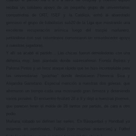
recibía un solidario apoyo de un pequeño grupo de universitarios
compatriotas de ORT, ISEF y la Católica, entró al abarrotado
gimnasio el grupo de futbolistas sub20 de la Liga que mostrando una
excelente recuperación anímica luego del traspié mañanero,
juntándose con sus coterráneos comenzaron un ensordecedor apoyo
a nuestras jugadoras.
Y allí se acabó el partido… Las chicas fueron demoledoras con una
defensa muy bien plantada donde sobresalieron Fiorela Bellora y
Paloma Pintos y un feroz ataque rápido que se hizo incontrolable para
las universitarias “gaúchas” donde destacaron Florencia Sica y
Alejandra Garretano. Especial mención a nuestras dos goleras, que
alternaron un tiempo cada una mostrando gran firmeza y deteniendo
varios penales. El encuentro finalizó 28 a 9 y dejó a nuestras jóvenes,
que parecen tener el molde de 28 tantos por partido, de cara a otro
podio.
Mañana sábado se definen las series. En Básquetbol y Handball ya
estamos en semifinales, Fútbol (con muchas ausencias) y Fútbol