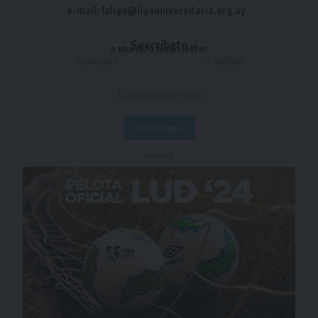
e-mail: laliga@ligauniversitaria.org.uy
Suscríbete
a nuestra Newsletter
- Publicidad -