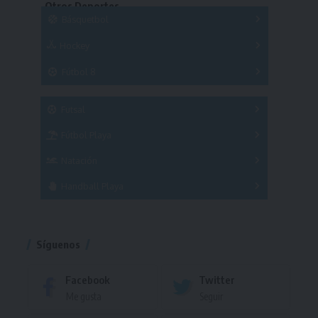
Otros Deportes
Copas
Básquetbol
Hockey
A
B
3x3
Fútbol 8
A
B
C
SUB 21
Masculino
Futsal
Femenino
Fútbol Playa
Masculino
Femenino
Natación
Torneo
Handball Playa
Torneo
Torneo
Síguenos
Facebook
Twitter
Me gusta
Seguir