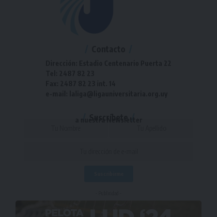
Contacto
Dirección: Estadio Centenario Puerta 22
Tel: 2487 82 23
Fax: 2487 82 23 int. 14
e-mail: laliga@ligauniversitaria.org.uy
Suscríbete
a nuestra Newsletter
- Publicidad -