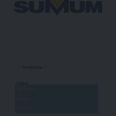
Estadísticas
Fútbol
Mayores
Reserva
A
B
C
D
E
F
G
Pre Senior
A
B
C
D