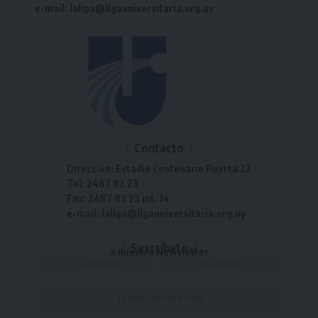
e-mail: laliga@ligauniversitaria.org.uy
Contacto
Dirección: Estadio Centenario Puerta 22
Tel: 2487 82 23
Fax: 2487 82 23 int. 14
e-mail: laliga@ligauniversitaria.org.uy
Suscríbete
a nuestra Newsletter