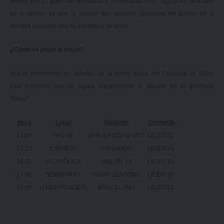
vencer por 17 goles de diferencia a Universidad ORT, algo poco probable
en lo previo, ya que al quedar dos equipos igualados en puntos en la
primera posición, rige la diferencia de goles.
¿Cómo se juega la etapa?
Acá te mostramos los detalles de la última etapa del Clausura de fútbol
sala femenino que se jugará íntegramente el sábado en el gimnasio
“Ibiray”.
Hora
Local
Visitante
Gimnasio
14:00
HACHE
UNIVERSIDAD ORT
LICEO 15
15:15
ESPARTA
PAYSANDÚ
LICEO 15
16:30
U.CATÓLICA
MALVÍN 59
LICEO 15
17:45
SEMINARIO
FOUR SEASONS
LICEO 15
19:00
U.MONTEVIDEO
BARCELONA
LICEO 15