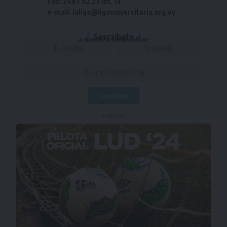
Fax: 2487 82 23 int. 14
e-mail: laliga@ligauniversitaria.org.uy
Suscríbete
a nuestra Newsletter
- Publicidad -