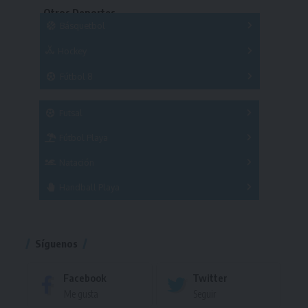
Otros Deportes
Copas
Básquetbol
Hockey
A
B
3x3
Fútbol 8
A
B
C
SUB 21
Masculino
Futsal
Femenino
Fútbol Playa
Masculino
Femenino
Natación
Torneo
Handball Playa
Torneo
Torneo
Síguenos
Facebook
Twitter
Me gusta
Seguir