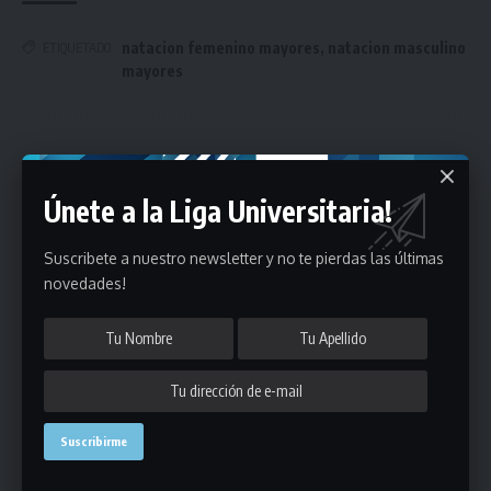
natacion femenino mayores
,
natacion masculino
ETIQUETADO
mayores
Únete a Nuestro Newsletter
Únete a la Liga Universitaria!
Mantente informado de la últimas novedades de la liga
en tu correo electrónico.
Suscribete a nuestro newsletter y no te pierdas las últimas
novedades!
Puedes suscribirte en cualquier momento.