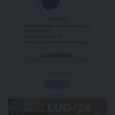
Contacto
Dirección: Estadio Centenario Puerta 22
Tel: 2487 82 23
Fax: 2487 82 23 int. 14
e-mail: laliga@ligauniversitaria.org.uy
Suscríbete
a nuestra Newsletter
- Publicidad -