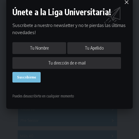
Únete a la Liga Universitaria!
Suscribete a nuestro newsletter y no te pierdas las últimas
novedades!
Estadísticas
Fútbol
Puedes desuscribirte en cualquier momento
Mayores
Reserva
A
B
C
D
E
F
G
Pre Senior
A
B
C
D
A
B
C
D
E
Más 40