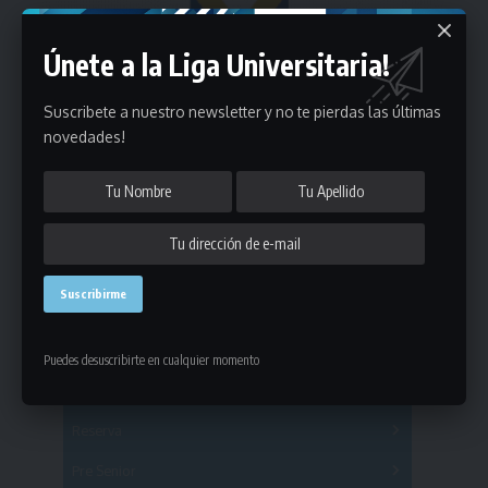
Únete a la Liga Universitaria!
Suscribete a nuestro newsletter y no te pierdas las últimas
novedades!
Estadísticas
Puedes desuscribirte en cualquier momento
Fútbol
Mayores
Reserva
A
B
C
D
E
F
G
Pre Senior
A
B
C
D