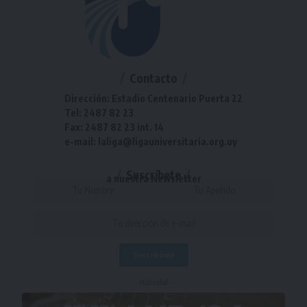
Contacto
Dirección: Estadio Centenario Puerta 22
Tel: 2487 82 23
Fax: 2487 82 23 int. 14
e-mail: laliga@ligauniversitaria.org.uy
Suscríbete
a nuestra Newsletter
- Publicidad -