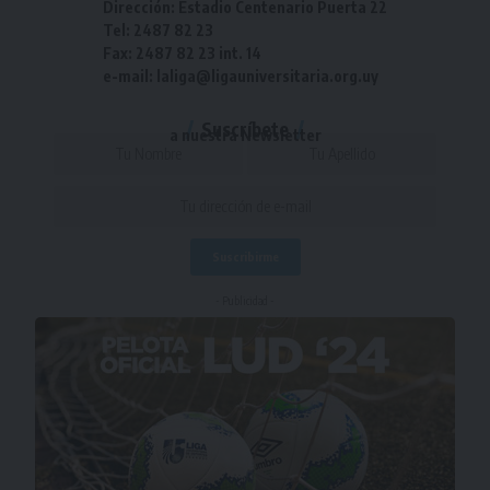
Dirección: Estadio Centenario Puerta 22
Tel: 2487 82 23
Fax: 2487 82 23 int. 14
e-mail: laliga@ligauniversitaria.org.uy
Suscríbete
a nuestra Newsletter
- Publicidad -