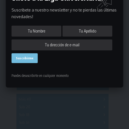
Suscribete a nuestro newsletter y no te pierdas las últimas
novedades!
Estadísticas
Fútbol
Mayores
Reserva
A
B
C
D
E
F
G
Puedes desuscribirte en cualquier momento
Pre Senior
A
B
C
D
A
B
C
D
E
Más 40
Sub 20
A
B
C
Sub 18
A
B
C
Sub 16
Series