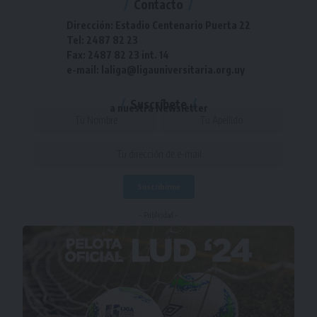
Contacto
Dirección: Estadio Centenario Puerta 22
Tel: 2487 82 23
Fax: 2487 82 23 int. 14
e-mail: laliga@ligauniversitaria.org.uy
Suscríbete
a nuestra Newsletter
- Publicidad -