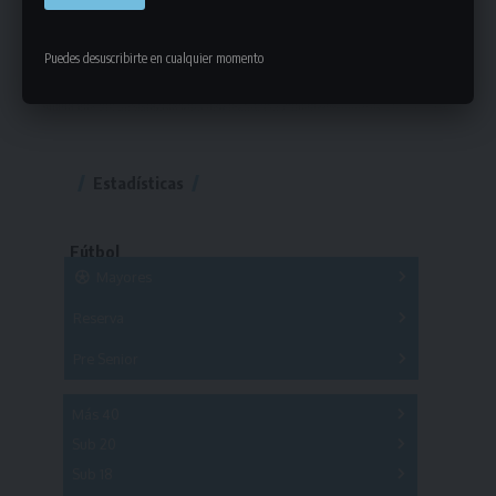
Puedes desuscribirte en cualquier momento
Estadísticas
Fútbol
Mayores
Reserva
A
B
C
D
E
F
G
Pre Senior
A
B
C
D
A
B
C
D
E
Más 40
Sub 20
A
B
C
Sub 18
A
B
C