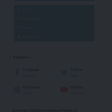
SUB 21
Masculino
Futsal
Femenino
Fútbol Playa
Masculino
Femenino
Natación
Torneo
Handball Playa
Torneo
Torneo
Síguenos
Facebook
Twitter
Me gusta
Seguir
Instagram
Youtube
Seguir
Suscríbete
Dirección: Estadio Centenario Puerta 22