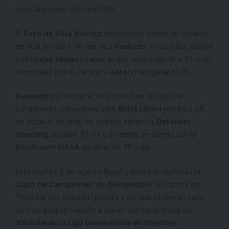
calle Alejandro Chucarro 1031.
El
Pato de Villa Biarritz
debutó con triunfo en octavos
de final por 83 a 58 frente a
Reducto
, en cuartos eliminó
a
Urunday Universitario
, al que venció por 61 a 47, y en
semis dejó por el camino a
Aston
tras ganar 61-49.
Kennedy
por su parte, se estrenó en la Copa de
Campeones con victoria ante
Bella Unión
por 86 a 68
en octavos de final, en cuartos eliminó a
Defensor
Sporting
al ganar 73-54 y en semis se quedó con el
triunfo ante
ISASA
en cifras de 70 a 60.
Este martes 5 de agosto Biguá y Kennedy definirán la
Copa de Campeones de básquetbol
en cancha de
Trouville con entrada gratuita y los que prefieran verlo
en vivo, podrán hacerlo a través del canal oficial de
YouTube de la Liga Universitaria de Deportes
.