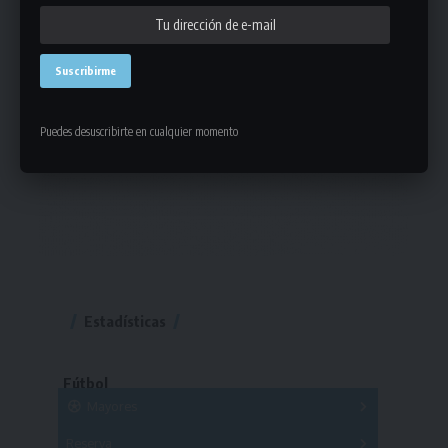
Puedes desuscribirte en cualquier momento
Estadísticas
Fútbol
Mayores
Reserva
A
B
C
D
E
F
G