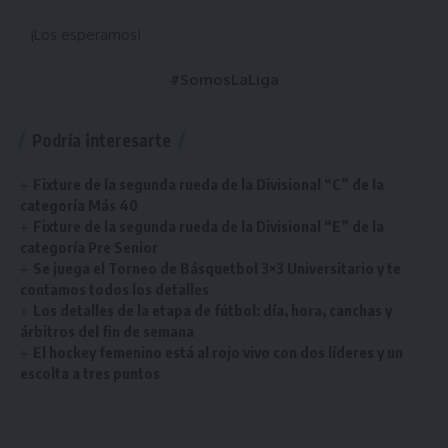
¡Los esperamos!
#SomosLaLiga
Podría interesarte
Fixture de la segunda rueda de la Divisional “C” de la
categoría Más 40
Fixture de la segunda rueda de la Divisional “E” de la
categoría Pre Senior
Se juega el Torneo de Básquetbol 3×3 Universitario y te
contamos todos los detalles
Los detalles de la etapa de fútbol: día, hora, canchas y
árbitros del fin de semana
El hockey femenino está al rojo vivo con dos líderes y un
escolta a tres puntos