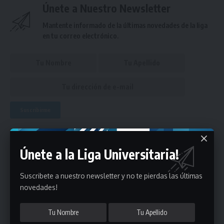
Únete a Nuestro Newsletter
Mantente informado de la últimas novedades de la liga
en tu correo electrónico.
Puedes suscribirte en cualquier momento.
Únete a la Liga Universitaria!
- Publicidad -
Suscribete a nuestro newsletter y no te pierdas las últimas
novedades!