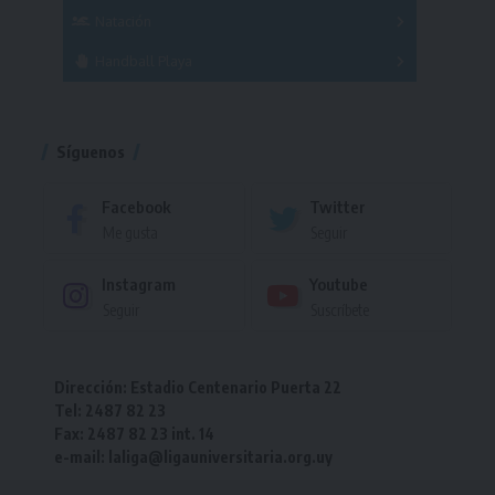
Femenino
Natación
Torneo
Handball Playa
Torneo
Torneo
Síguenos
Facebook
Twitter
Me gusta
Seguir
Instagram
Youtube
Seguir
Suscríbete
Dirección: Estadio Centenario Puerta 22
Tel: 2487 82 23
Fax: 2487 82 23 int. 14
e-mail: laliga@ligauniversitaria.org.uy