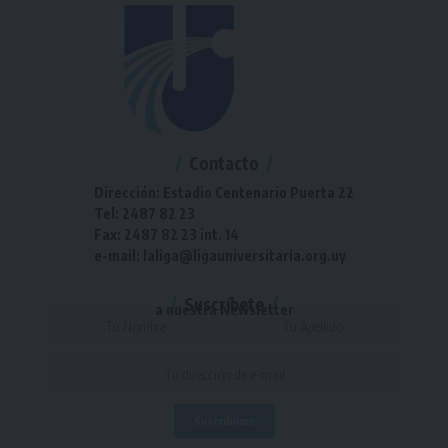
Contacto
Dirección: Estadio Centenario Puerta 22
Tel: 2487 82 23
Fax: 2487 82 23 int. 14
e-mail: laliga@ligauniversitaria.org.uy
Suscríbete
a nuestra Newsletter