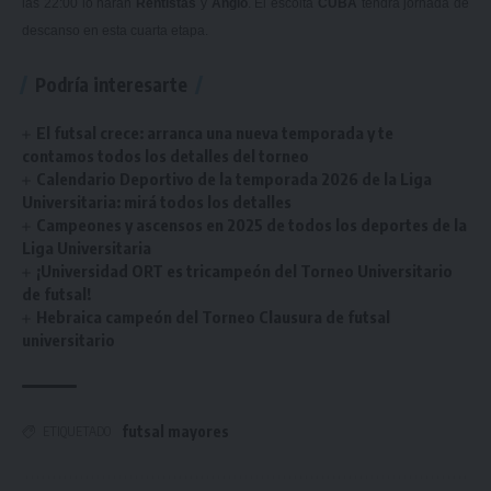
las 22:00 lo harán
Rentistas
y
Anglo
. El escolta
CUBA
tendrá jornada de
descanso en esta cuarta etapa.
Podría interesarte
El futsal crece: arranca una nueva temporada y te
contamos todos los detalles del torneo
Calendario Deportivo de la temporada 2026 de la Liga
Universitaria: mirá todos los detalles
Campeones y ascensos en 2025 de todos los deportes de la
Liga Universitaria
¡Universidad ORT es tricampeón del Torneo Universitario
de futsal!
Hebraica campeón del Torneo Clausura de futsal
universitario
futsal mayores
ETIQUETADO