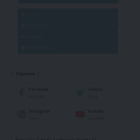
SUB 21
Masculino
Futsal
Femenino
Fútbol Playa
Masculino
Femenino
Natación
Torneo
Handball Playa
Torneo
Torneo
Síguenos
Facebook
Twitter
Me gusta
Seguir
Instagram
Youtube
Seguir
Suscríbete