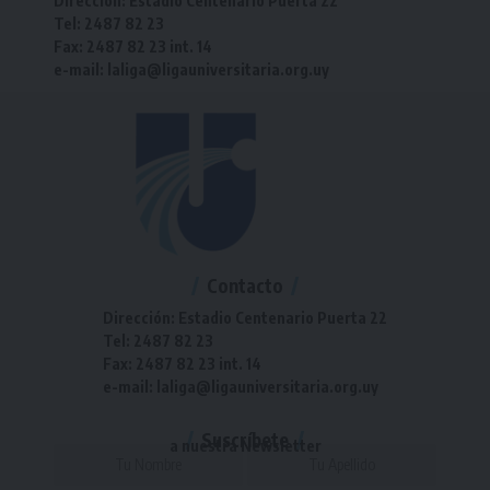
Dirección: Estadio Centenario Puerta 22
Tel: 2487 82 23
Fax: 2487 82 23 int. 14
e-mail: laliga@ligauniversitaria.org.uy
Contacto
Dirección: Estadio Centenario Puerta 22
Tel: 2487 82 23
Fax: 2487 82 23 int. 14
e-mail: laliga@ligauniversitaria.org.uy
Suscríbete
a nuestra Newsletter