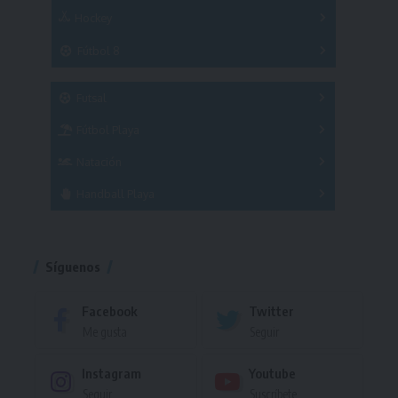
Hockey
A
B
3x3
Fútbol 8
A
B
C
SUB 21
Masculino
Futsal
Femenino
Fútbol Playa
Masculino
Femenino
Natación
Torneo
Handball Playa
Torneo
Torneo
Síguenos
Facebook
Twitter
Me gusta
Seguir
Instagram
Youtube
Seguir
Suscríbete