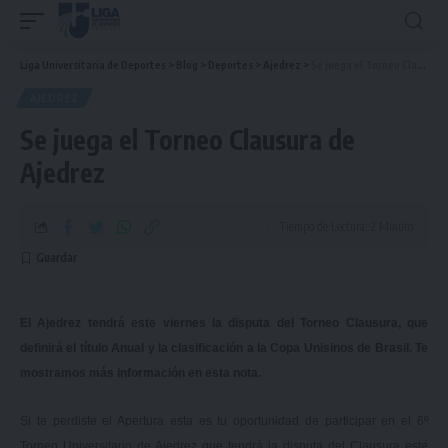
Liga Universitaria de Deportes
>
Blog
>
Deportes
>
Ajedrez
>
Se juega el Torneo Clausura de Ajedrez
AJEDREZ
Se juega el Torneo Clausura de
Ajedrez
Tiempo de Lectura: 2 Minuto
El Ajedrez tendrá este viernes la disputa del Torneo Clausura, que
definirá el título Anual y la clasificación a la Copa Unisinos de Brasil. Te
mostramos más información en esta nota.
Si te perdiste el Apertura esta es tu oportunidad de participar en el 6º
Torneo Universitario de Ajedrez que tendrá la disputa del Clausura este