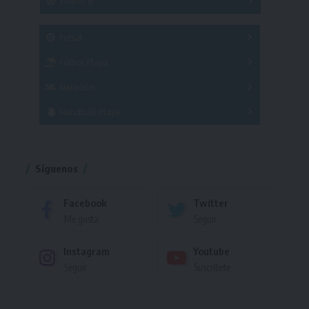
Fútbol 8
A
B
C
SUB 21
Masculino
Futsal
Femenino
Fútbol Playa
Masculino
Femenino
Natación
Torneo
Handball Playa
Torneo
Torneo
Síguenos
Facebook
Twitter
Me gusta
Seguir
Instagram
Youtube
Seguir
Suscríbete