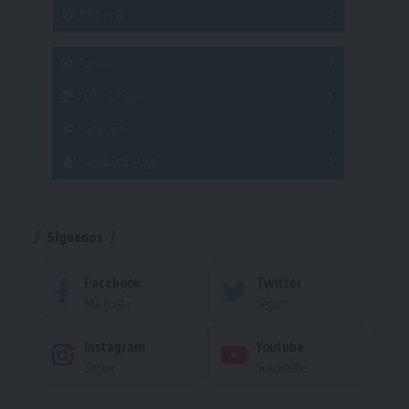
3x3
Fútbol 8
A
B
C
SUB 21
Masculino
Futsal
Femenino
Fútbol Playa
Masculino
Femenino
Natación
Torneo
Handball Playa
Torneo
Torneo
Síguenos
Facebook
Twitter
Me gusta
Seguir
Instagram
Youtube
Seguir
Suscríbete