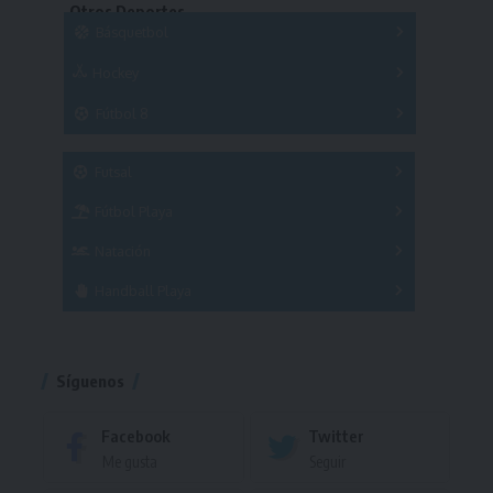
Otros Deportes
Copas
Básquetbol
Hockey
A
B
3x3
Fútbol 8
A
B
C
SUB 21
Masculino
Futsal
Femenino
Fútbol Playa
Masculino
Femenino
Natación
Torneo
Handball Playa
Torneo
Torneo
Síguenos
Facebook
Twitter
Me gusta
Seguir