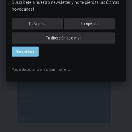
Suscribete a nuestro newsletter y no te pierdas las últimas
novedades!
Estadísticas
Fútbol
Mayores
Reserva
A
B
C
D
E
F
G
Puedes desuscribirte en cualquier momento
Pre Senior
A
B
C
D
A
B
C
D
E
Más 40
Sub 20
A
B
C
Sub 18
A
B
C
Sub 16
Series
Sub 14
Copas
Series
Copas
Series