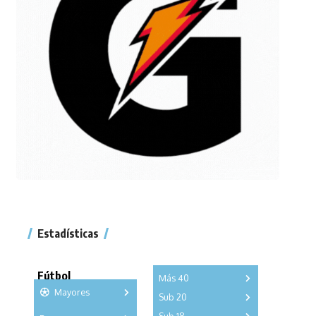
Estadísticas
Fútbol
Más 40
Mayores
Sub 20
A
B
C