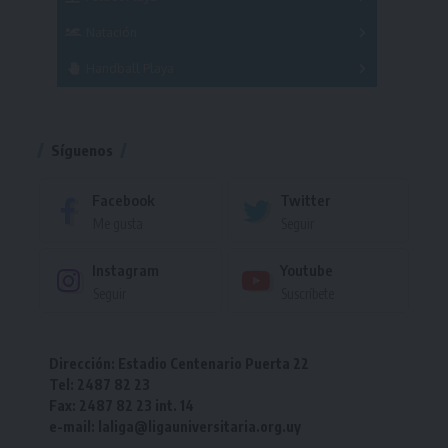
Masculino
Femenino
Natación
Torneo
Handball Playa
Torneo
Torneo
Síguenos
Facebook
Twitter
Me gusta
Seguir
Instagram
Youtube
Seguir
Suscríbete
Dirección: Estadio Centenario Puerta 22
Tel: 2487 82 23
Fax: 2487 82 23 int. 14
e-mail: laliga@ligauniversitaria.org.uy