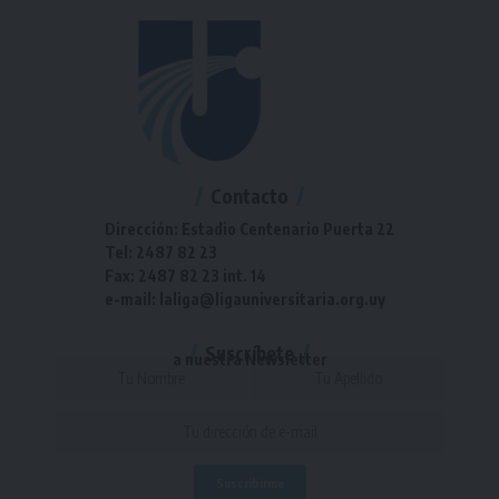
Contacto
Dirección: Estadio Centenario Puerta 22
Tel: 2487 82 23
Fax: 2487 82 23 int. 14
e-mail: laliga@ligauniversitaria.org.uy
Suscríbete
a nuestra Newsletter