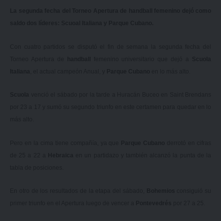
La segunda fecha del Torneo Apertura de handball femenino dejó como
saldo dos líderes: Scuoal Italiana y Parque Cubano.
Con cuatro partidos se disputó el fin de semana la segunda fecha del
Torneo Apertura de
handball
femenino universitario que dejó a
Scuola
Italiana
, el actual campeón Anual, y
Parque Cubano
en lo más alto.
Scuola
venció el sábado por la tarde a Huracán Buceo en Saint Brendans
por 23 a 17 y sumó su segundo triunfo en este certamen para quedar en lo
más alto.
Pero en la cima tiene compañía, ya que
Parque Cubano
derrotó en cifras
de 25 a 22 a
Hebraica
en un partidazo y también alcanzó la punta de la
tabla de posiciones.
En otro de los resultados de la etapa del sábado,
Bohemios
consiguió su
primer triunfo en el Apertura luego de vencer a
Pontevedrés
por 27 a 25.