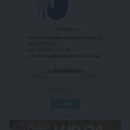
Contacto
Dirección: Estadio Centenario Puerta 22
Tel: 2487 82 23
Fax: 2487 82 23 int. 14
e-mail: laliga@ligauniversitaria.org.uy
Suscríbete
a nuestra Newsletter
- Publicidad -