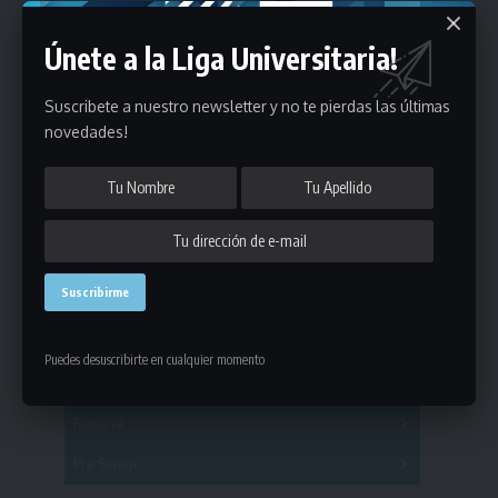
Únete a la Liga Universitaria!
Suscribete a nuestro newsletter y no te pierdas las últimas
novedades!
Estadísticas
Fútbol
Puedes desuscribirte en cualquier momento
Mayores
Reserva
A
B
C
D
E
F
G
Pre Senior
A
B
C
D