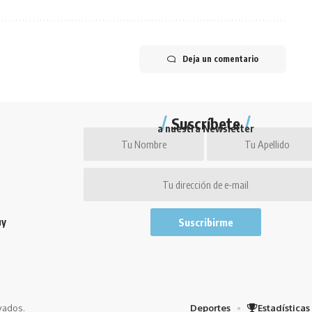
Deja un comentario
Suscríbete
a nuestra Newsletter
uy
vados.
Deportes
Estadísticas