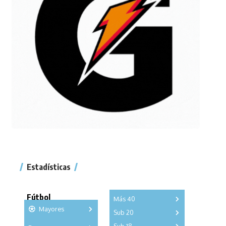
Estadísticas
Fútbol
Más 40
Mayores
Sub 20
A
B
C