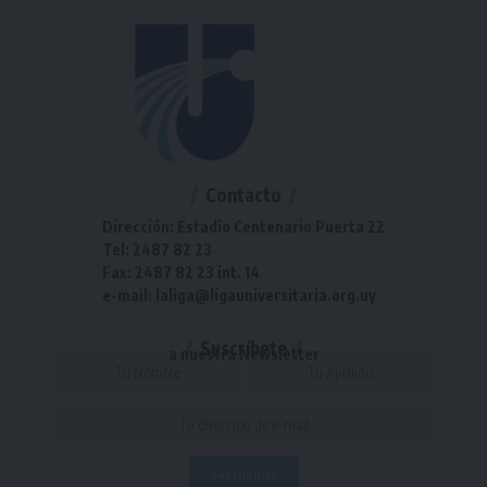
Contacto
Dirección: Estadio Centenario Puerta 22
Tel: 2487 82 23
Fax: 2487 82 23 int. 14
e-mail: laliga@ligauniversitaria.org.uy
Suscríbete
a nuestra Newsletter