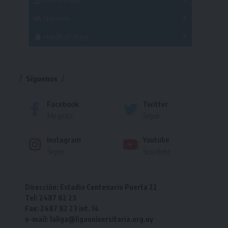
Masculino
Femenino
Natación
Torneo
Handball Playa
Torneo
Torneo
Síguenos
Facebook
Twitter
Me gusta
Seguir
Instagram
Youtube
Seguir
Suscríbete
Dirección: Estadio Centenario Puerta 22
Tel: 2487 82 23
Fax: 2487 82 23 int. 14
e-mail: laliga@ligauniversitaria.org.uy