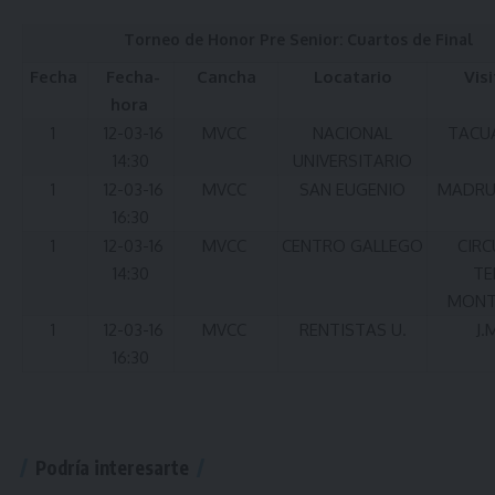
Torneo de Honor Pre Senior: Cuartos de Final
Fecha
Fecha-
Cancha
Locatario
Vis
hora
1
12-03-16
MVCC
NACIONAL
TACU
14:30
UNIVERSITARIO
1
12-03-16
MVCC
SAN EUGENIO
MADRU
16:30
1
12-03-16
MVCC
CENTRO GALLEGO
CIRC
14:30
TE
MONT
1
12-03-16
MVCC
RENTISTAS U.
J.
16:30
Podría interesarte