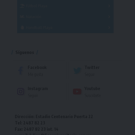
Fútbol Playa
Masculino
Femenino
Natación
Torneo
Handball Playa
Torneo
Torneo
Síguenos
Facebook
Twitter
Me gusta
Seguir
Instagram
Youtube
Seguir
Suscríbete
Dirección: Estadio Centenario Puerta 22
Tel: 2487 82 23
Fax: 2487 82 23 int. 14