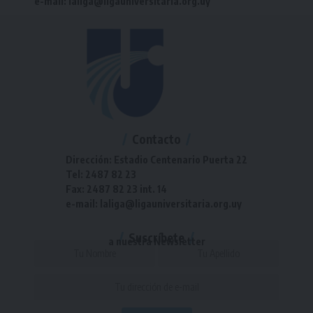
e-mail: laliga@ligauniversitaria.org.uy
Contacto
Dirección: Estadio Centenario Puerta 22
Tel: 2487 82 23
Fax: 2487 82 23 int. 14
e-mail: laliga@ligauniversitaria.org.uy
Suscríbete
a nuestra Newsletter