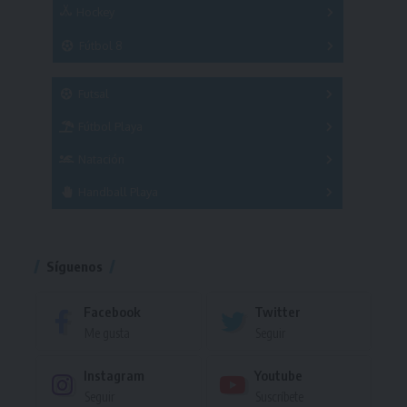
Hockey
A
B
3x3
Fútbol 8
A
B
C
SUB 21
Masculino
Futsal
Femenino
Fútbol Playa
Masculino
Femenino
Natación
Torneo
Handball Playa
Torneo
Torneo
Síguenos
Facebook
Twitter
Me gusta
Seguir
Instagram
Youtube
Seguir
Suscríbete