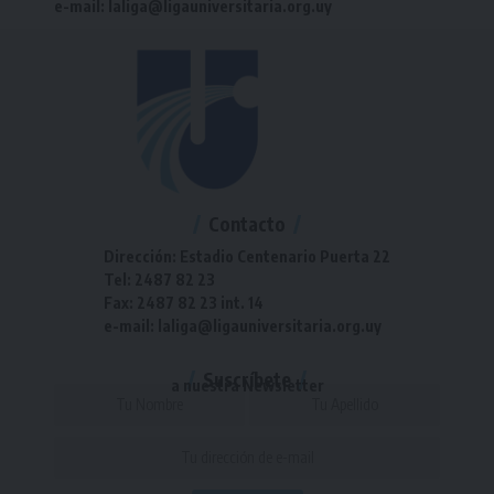
e-mail: laliga@ligauniversitaria.org.uy
Contacto
Dirección: Estadio Centenario Puerta 22
Tel: 2487 82 23
Fax: 2487 82 23 int. 14
e-mail: laliga@ligauniversitaria.org.uy
Suscríbete
a nuestra Newsletter