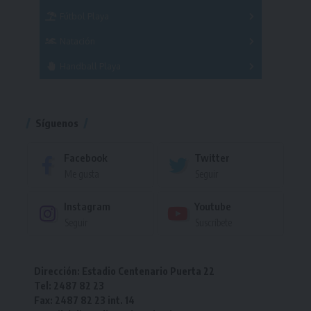
Fútbol Playa
Masculino
Femenino
Natación
Torneo
Handball Playa
Torneo
Torneo
Síguenos
Facebook
Twitter
Me gusta
Seguir
Instagram
Youtube
Seguir
Suscríbete
Dirección: Estadio Centenario Puerta 22
Tel: 2487 82 23
Fax: 2487 82 23 int. 14