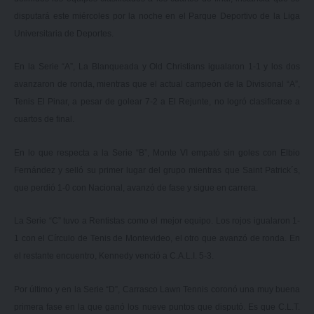
disputará este miércoles por la noche en el Parque Deportivo de la Liga
Universitaria de Deportes.
En la Serie “A”, La Blanqueada y Old Christians igualaron 1-1 y los dos
avanzaron de ronda, mientras que el actual campeón de la Divisional “A”,
Tenis El Pinar, a pesar de golear 7-2 a El Rejunte, no logró clasificarse a
cuartos de final.
En lo que respecta a la Serie “B”, Monte VI empató sin goles con Elbio
Fernández y selló su primer lugar del grupo mientras que Saint Patrick´s,
que perdió 1-0 con Nacional, avanzó de fase y sigue en carrera.
La Serie “C” tuvo a Rentistas como el mejor equipo. Los rojos igualaron 1-
1 con el Círculo de Tenis de Montevideo, el otro que avanzó de ronda. En
el restante encuentro, Kennedy venció a C.A.L.I. 5-3.
Por último y en la Serie “D”, Carrasco Lawn Tennis coronó una muy buena
primera fase en la que ganó los nueve puntos que disputó. Es que C.L.T.