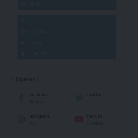
3x3
Fútbol 8
A
B
C
SUB 21
Masculino
Futsal
Femenino
Fútbol Playa
Masculino
Femenino
Natación
Torneo
Handball Playa
Torneo
Torneo
Síguenos
Facebook
Twitter
Me gusta
Seguir
Instagram
Youtube
Seguir
Suscríbete