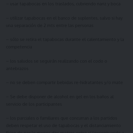
– usar tapabocas en los traslados, cubriendo nariz y boca
– utilizar tapabocas en el banco de suplentes, salvo si hay
una separación de 2 mts entre las personas
– sólo se retira el tapabocas durante el calentamiento y la
competencia
– los saludos se seguirán realizando con el codo o
antebrazos
– no se deben compartir bebidas re-hidratantes y/o mate
– Se debe disponer de alcohol en gel en los baños al
servicio de los participantes
– los parciales o familiares que concurran a los partidos
deben respetar el uso de tapabocas y el distanciamiento
físico de por lo menos dos metros entre sí (exceptuando a