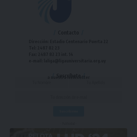
Contacto
Dirección: Estadio Centenario Puerta 22
Tel: 2487 82 23
Fax: 2487 82 23 int. 14
e-mail: laliga@ligauniversitaria.org.uy
Suscríbete
a nuestra Newsletter
- Publicidad -