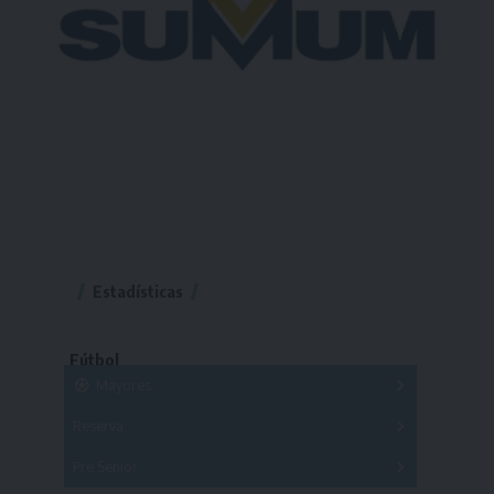
Estadísticas
Fútbol
Mayores
Reserva
A
B
C
D
E
F
G
Pre Senior
A
B
C
D