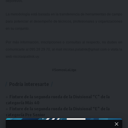
deportivos.
La metodología está basada en la transferencia de herramientas de campo
para potenciar el desempeño de técnicos, profesionales y organizaciones
en su conjunto.
Por más información, inscripciones o consultas al respecto, no dudes en
comunicarte al 095 28 29 70, al mail
nicolas.palatnik@gmail.com
o visita la
web
nicolaspaltnik.uy
.
#SomosLaLiga
Podría interesarte
Fixture de la segunda rueda de la Divisional “C” de la
categoría Más 40
Fixture de la segunda rueda de la Divisional “E” de la
categoría Pre Senior
Se juega el Torneo de Básquetbol 3×3 Universitario y te
contamos todos los detalles