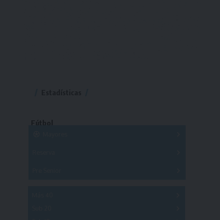
Estadísticas
Fútbol
Mayores
Reserva
A
B
C
D
E
F
G
Pre Senior
A
B
C
D
A
B
C
D
E
Más 40
Sub 20
A
B
C