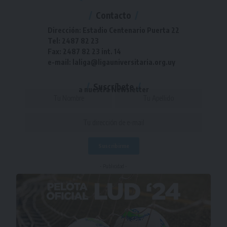
Contacto
Dirección: Estadio Centenario Puerta 22
Tel: 2487 82 23
Fax: 2487 82 23 int. 14
e-mail: laliga@ligauniversitaria.org.uy
Suscríbete
a nuestra Newsletter
- Publicidad -