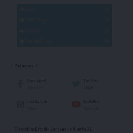
SUB 21
Masculino
Futsal
Femenino
Fútbol Playa
Masculino
Femenino
Natación
Torneo
Handball Playa
Torneo
Torneo
Síguenos
Facebook
Twitter
Me gusta
Seguir
Instagram
Youtube
Seguir
Suscríbete
Dirección: Estadio Centenario Puerta 22