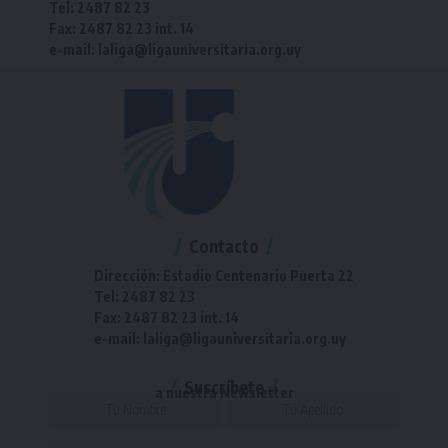
Tel: 2487 82 23
Fax: 2487 82 23 int. 14
e-mail: laliga@ligauniversitaria.org.uy
Contacto
Dirección: Estadio Centenario Puerta 22
Tel: 2487 82 23
Fax: 2487 82 23 int. 14
e-mail: laliga@ligauniversitaria.org.uy
Suscríbete
a nuestra Newsletter